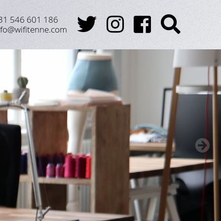
31 546 601 186
31 546 601 186
nfo@wifitenne.com
nfo@wifitenne.com