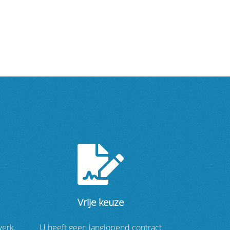
Vrije keuze
werk.
U heeft geen langlopend contract