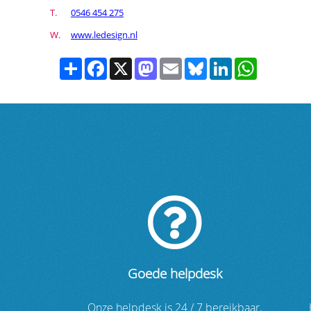
T.
0546 454 275
W.
www.ledesign.nl
Share
Facebook
X
Mastodon
Email
Bluesky
LinkedIn
WhatsApp
Goede helpdesk
Onze helpdesk is 24 / 7 bereikbaar.