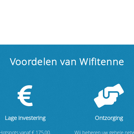
Voordelen van Wifitenne
Lage investering
Ontzorging
Hotspots vanaf € 175,00.
Wij beheren uw gehele net